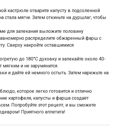
ной кастрюле отварите капусту в подсоленной
на стала мягче. Затем откиньте на дуршлаг, чтобы
рме для запекания выложите половину
равномерно распределите обжаренный фарш с
сту. Сверху накройте оставшимися
огретую до 180°C духовку и запекайте около 40-
т мягким и не зарумянится.
вки и дайте ей немного остыть. Затем нарежьте на
 блюдо, которое легко готовится и отлично
ние картофеля, капусты и фарша создаёт
сем. Попробуйте этот рецепт, и вы сможете
девром! Приятного аппетита!