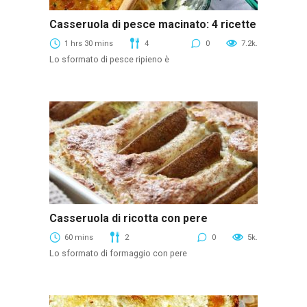
Casseruola di pesce macinato: 4 ricette
Sformati di frutti di bosco
1 hrs 30 mins
4
0
7.2k.
Lo sformato di pesce ripieno è
Casseruola di ricotta con pere
Casseruole con ricotta
60 mins
2
0
5k.
Lo sformato di formaggio con pere