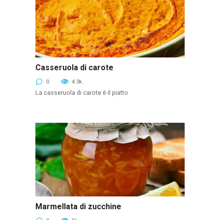
Casseruola di carote
Sformati di verdure
0
4.3k.
La casseruola di carote è il piatto
Marmellata di zucchine
Marmellata