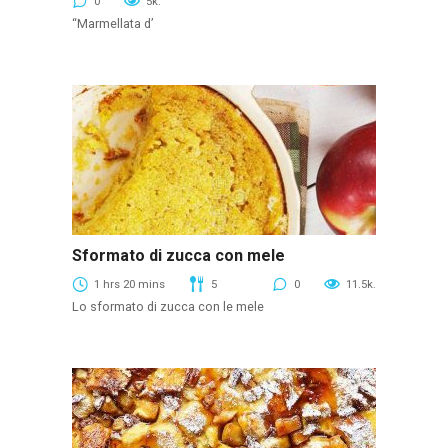
0
5k.
“Marmellata d’
Sformato di zucca con mele
Sformati di verdure
1 hrs 20 mins
5
0
11.5k.
Lo sformato di zucca con le mele