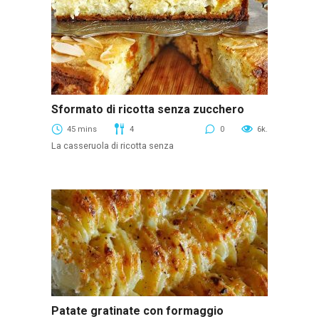
Sformato di ricotta senza zucchero
Sformati di frutti di bosco
45 mins
4
0
6k.
La casseruola di ricotta senza
Patate gratinate con formaggio