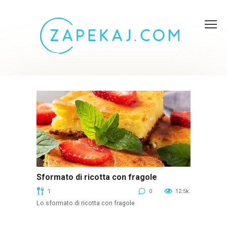
Skip
to
content
Sformato di ricotta con fragole
Casseruole con ricotta
1
0
12.5k.
Lo sformato di ricotta con fragole