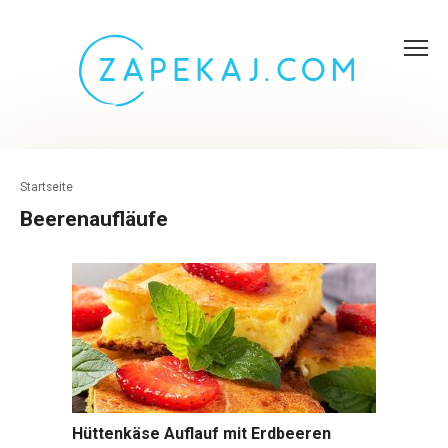
Skip
to
content
Startseite
Beerenaufläufe
Hüttenkäse Auflauf mit Erdbeeren
Aufläufe mit Hüttenkäse