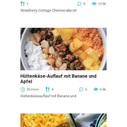
1
0
12.5k.
Strawberry Cottage Cheesecake ist
Hüttenkäse-Auflauf mit Banane und
Beerenaufläufe
Apfel
35 mins
4
0
6.3k.
Hüttenkäseauflauf mit Banane und