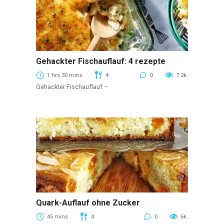
Gehackter Fischauflauf: 4 rezepte
Beerenaufläufe
1 hrs 30 mins
4
0
7.2k.
Gehackter Fischauflauf –
Quark-Auflauf ohne Zucker
Beerenaufläufe
45 mins
4
0
6k.