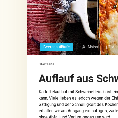
Beerenaufläufe
Albina
Apr
Startseite
Auflauf aus Sch
Kartoffelauflauf mit Schweinefleisch ist ei
kann. Viele lieben es jedoch wegen der Ei
Sättigung und der Schnelligkeit des Koche
erhalten wir am Ausgang ein saftiges, zart
ohne Abfall und Verlust gegessen wird.