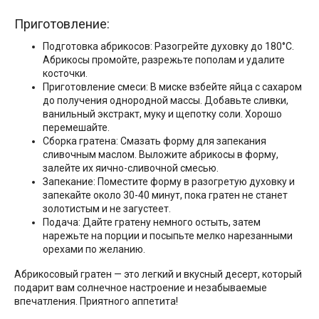
Приготовление:
Подготовка абрикосов: Разогрейте духовку до 180°C.
Абрикосы промойте, разрежьте пополам и удалите
косточки.
Приготовление смеси: В миске взбейте яйца с сахаром
до получения однородной массы. Добавьте сливки,
ванильный экстракт, муку и щепотку соли. Хорошо
перемешайте.
Сборка гратена: Смазать форму для запекания
сливочным маслом. Выложите абрикосы в форму,
залейте их яично-сливочной смесью.
Запекание: Поместите форму в разогретую духовку и
запекайте около 30-40 минут, пока гратен не станет
золотистым и не загустеет.
Подача: Дайте гратену немного остыть, затем
нарежьте на порции и посыпьте мелко нарезанными
орехами по желанию.
Абрикосовый гратен — это легкий и вкусный десерт, который
подарит вам солнечное настроение и незабываемые
впечатления. Приятного аппетита!