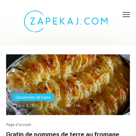
Skip
to
content
Casseroles de baies
Albina
mai 4, 2022
0
4.6k.
Page d'accueil
Gratin de pommes de terre au fromage