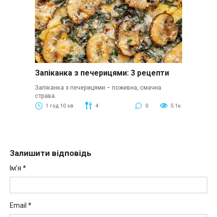
Запіканка з печерицями: 3 рецепти
Запіканка з печерицями – поживна, смачна
страва.
1 год 10 хв
4
0
5.1к.
Залишити відповідь
Ім'я
*
Email
*