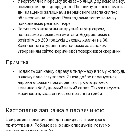
У картопляне пюрешку вбиваємо яйця, додаємо манку,
розмішуємо до однорідності. Половину розрівнюємо на
дні змащеної залишками вершкового масла скляної
або керамічної форми. Розкладаємо теплу начинку і
прикриваємо рештою пюре.
Посипаємо натертим на крупній тертці сиром,
поливаємо доріжками сметани. Відправляємо в
розігріту до 200 градусів духовку хвилин на 30.
Закінчення готування визначаємо за запахом і
утворенням світло-коричневої поверхневої скоринки.
Примітка
Подають запіканку одразу з пилу-жару в тому ж посуді,
в якому вона готувалася. З нею добре поєднується
нарізка зі свіжих помідорів та огірків із цільною
зеленню або будь-який легкий салат. Також пасують
мариновані, квашені й солоні овочі та гриби.
Картопляна запіканка з яловичиною
Цей рецепт призначений для швидкого і нехитрого
приготування. Робимо все із сирих продуктів, готуємо
сировину в міру потреби.