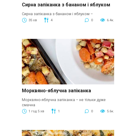
Сирна запіканка з бананом і яблуком
Сирна запіканка з бананом і яблуком –
35 хв
4
0
6.4к.
Морквяно-яблучна запіканка
Морквяно-яблучна запіканка – не тільки дуже
смачна
1 год 5 хв
1
0
5.6к.