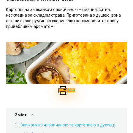
Картопляна запіканка з яловичиною – смачна, ситна,
нескладна за складом страва. Приготована з душею, вона
потішить око рум’яною скоринкою і запаморочить голову
привабливим ароматом.
Print
Зміст
Запіканка з яловичиною та картоплею в духовці