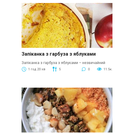
Запіканка з гарбуза з яблуками
Запіканка з гарбуза з яблуками – незвичайний
1 год 20 хв
5
0
11.5к.