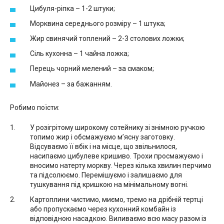
Цибуля-ріпка – 1-2 штуки;
Морквина середнього розміру – 1 штука;
Жир свинячий топлений – 2-3 столових ложки;
Сіль кухонна – 1 чайна ложка;
Перець чорний мелений – за смаком;
Майонез – за бажанням.
Робимо поїсти:
У розігрітому широкому сотейнику зі знімною ручкою
топимо жир і обсмажуємо м’ясну заготовку.
Відсуваємо її вбік і на місце, що звільнилося,
насипаємо цибулеве кришиво. Трохи просмажуємо і
вносимо натерту моркву. Через кілька хвилин перчимо
та підсолюємо. Перемішуємо і залишаємо для
тушкування під кришкою на мінімальному вогні.
Картоплини чистимо, миємо, тремо на дрібній тертці
або пропускаємо через кухонний комбайн із
відповідною насадкою. Виливаємо всю масу разом із