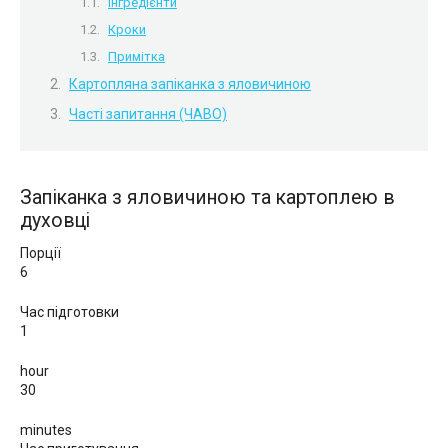
Інгредієнти
Кроки
Примітка
Картопляна запіканка з яловичиною
Часті запитання (ЧАВО)
Запіканка з яловичиною та картоплею в
духовці
Порції
6
Час підготовки
1
hour
30
minutes