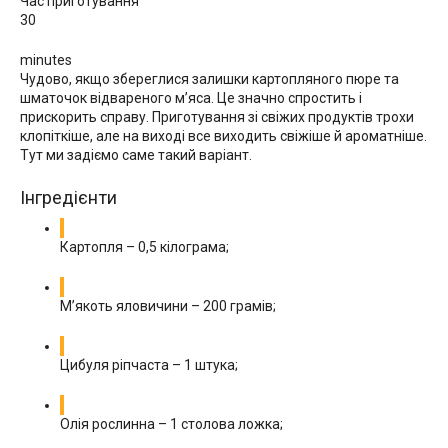
Час приготування
30
minutes
Чудово, якщо збереглися залишки картопляного пюре та
шматочок відвареного м’яса. Це значно спростить і
прискорить справу. Приготування зі свіжих продуктів трохи
клопіткіше, але на виході все виходить свіжіше й ароматніше.
Тут ми задіємо саме такий варіант.
Інгредієнти
Картопля – 0,5 кілограма;
М’якоть яловичини – 200 грамів;
Цибуля ріпчаста – 1 штука;
Олія рослинна – 1 столова ложка;