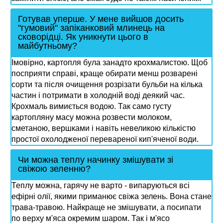
Готував уперше. У мене вийшов досить
"гумовий" запіканковий млинець на
сковорідці. Як уникнути цього в
майбутньому?
Імовірно, картопля була занадто крохмалистою. Щоб
посприяти справі, краще обирати менш розварені
сорти та після очищення розрізати бульби на кілька
частин і потримати в холодній воді деякий час.
Крохмаль вимиється водою. Так само густу
картопляну масу можна розвести молоком,
сметаною, вершками і навіть невеликою кількістю
простої охолодженої перевареної кип'яченої води.
Чи можна теплу начинку змішувати зі
свіжою зеленню?
Теплу можна, гарячу не варто - випаруються всі
ефірні олії, якими приманює свіжа зелень. Вона стане
трава-травою. Найкраще не змішувати, а посипати
по верху м'яса окремим шаром. Так і м'ясо