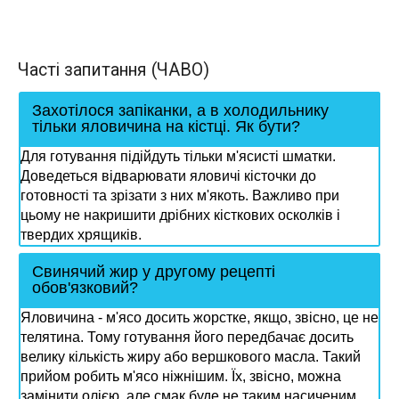
Часті запитання (ЧАВО)
Захотілося запіканки, а в холодильнику
тільки яловичина на кістці. Як бути?
Для готування підійдуть тільки м'ясисті шматки.
Доведеться відварювати яловичі кісточки до
готовності та зрізати з них м'якоть. Важливо при
цьому не накришити дрібних кісткових осколків і
твердих хрящиків.
Свинячий жир у другому рецепті
обов'язковий?
Яловичина - м'ясо досить жорстке, якщо, звісно, це не
телятина. Тому готування його передбачає досить
велику кількість жиру або вершкового масла. Такий
прийом робить м'ясо ніжнішим. Їх, звісно, можна
замінити олією, але смак буде не таким насиченим.