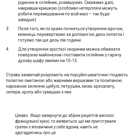
рідиною в сотейник, розмішуємо. Смажимо далі,
накривши кришкою (особливо нетерплячі можуть
робити перемішування по всій масі – так буде
швидше).
Після того, як по краях почнеться утворення кірочок,
млинець перевертаємо за допомогою двох лопаток і
готуємо так ще десь пів години.
Для утворення хрусткої скоринки можна обмазати
поверхню майонезом і поставити сотейник у гарячу
духову шафу хвилин на 10-15.
Страву зазвичай розрізають на порційні шматочки і подають
политою сметаною або жирними вершками та посипаною
нарізаною зеленню цибулі, петрушки, кінзи, кресалату,
селери, кропу або сумішшю з них.
Цікаво. Якщо зазирнути до збірки рецептів високої
французької кухні, то виявиться, що ми приготували
гратен з яловичини у себе вдома, навіть не
здогадуючись про це.