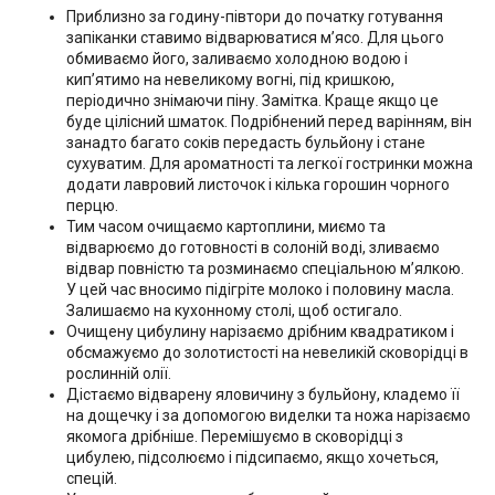
Приблизно за годину-півтори до початку готування
запіканки ставимо відварюватися м’ясо. Для цього
обмиваємо його, заливаємо холодною водою і
кип’ятимо на невеликому вогні, під кришкою,
періодично знімаючи піну. Замітка. Краще якщо це
буде цілісний шматок. Подрібнений перед варінням, він
занадто багато соків передасть бульйону і стане
сухуватим. Для ароматності та легкої гостринки можна
додати лавровий листочок і кілька горошин чорного
перцю.
Тим часом очищаємо картоплини, миємо та
відварюємо до готовності в солоній воді, зливаємо
відвар повністю та розминаємо спеціальною м’ялкою.
У цей час вносимо підігріте молоко і половину масла.
Залишаємо на кухонному столі, щоб остигало.
Очищену цибулину нарізаємо дрібним квадратиком і
обсмажуємо до золотистості на невеликій сковорідці в
рослинній олії.
Дістаємо відварену яловичину з бульйону, кладемо її
на дощечку і за допомогою виделки та ножа нарізаємо
якомога дрібніше. Перемішуємо в сковорідці з
цибулею, підсолюємо і підсипаємо, якщо хочеться,
спецій.