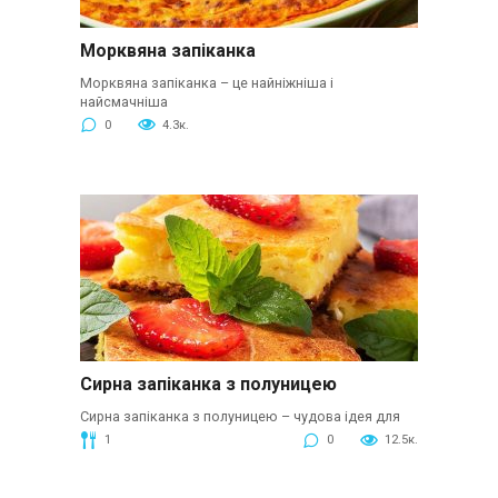
Морквяна запіканка
Морквяна запіканка – це найніжніша і
найсмачніша
0
4.3к.
Сирна запіканка з полуницею
Сирна запіканка з полуницею – чудова ідея для
1
0
12.5к.